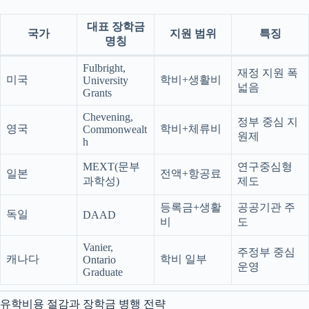
대표 장학금
국가
지원 범위
특징
명칭
Fulbright,
재정 지원 폭
미국
학비+생활비
University
넓음
Grants
Chevening,
정부 중심 지
영국
학비+체류비
Commonwealt
원제
h
MEXT(문부
연구중심형
일본
전액+항공료
과학성)
제도
등록금+생활
공공기관 주
독일
DAAD
비
도
Vanier,
주정부 중심
캐나다
학비 일부
Ontario
운영
Graduate
유학비용 절감과 장학금 병행 전략