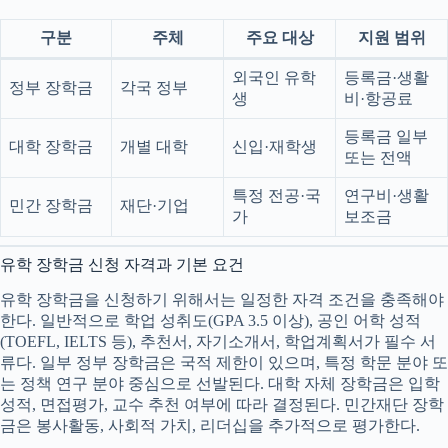
구분
주체
주요 대상
지원 범위
외국인 유학
등록금·생활
정부 장학금
각국 정부
생
비·항공료
등록금 일부
대학 장학금
개별 대학
신입·재학생
또는 전액
특정 전공·국
연구비·생활
민간 장학금
재단·기업
가
보조금
유학 장학금 신청 자격과 기본 요건
유학 장학금을 신청하기 위해서는 일정한 자격 조건을 충족해야
한다. 일반적으로 학업 성취도(GPA 3.5 이상), 공인 어학 성적
(TOEFL, IELTS 등), 추천서, 자기소개서, 학업계획서가 필수 서
류다. 일부 정부 장학금은 국적 제한이 있으며, 특정 학문 분야 또
는 정책 연구 분야 중심으로 선발된다. 대학 자체 장학금은 입학
성적, 면접평가, 교수 추천 여부에 따라 결정된다. 민간재단 장학
금은 봉사활동, 사회적 가치, 리더십을 추가적으로 평가한다.