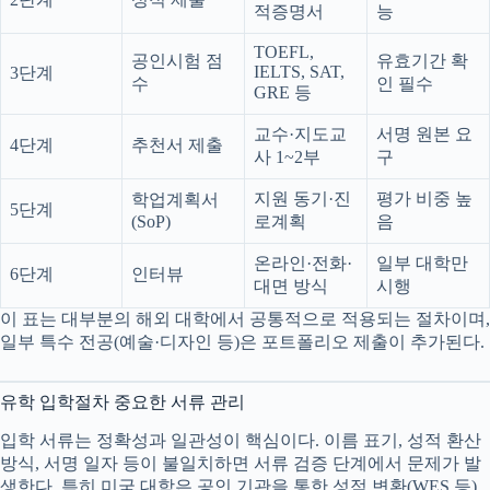
적증명서
능
TOEFL,
공인시험 점
유효기간 확
IELTS, SAT,
3단계
수
인 필수
GRE 등
교수·지도교
서명 원본 요
4단계
추천서 제출
사 1~2부
구
지원 동기·진
평가 비중 높
학업계획서
5단계
(SoP)
로계획
음
온라인·전화·
일부 대학만
6단계
인터뷰
대면 방식
시행
이 표는 대부분의 해외 대학에서 공통적으로 적용되는 절차이며,
일부 특수 전공(예술·디자인 등)은 포트폴리오 제출이 추가된다.
유학 입학절차 중요한 서류 관리
입학 서류는 정확성과 일관성이 핵심이다. 이름 표기, 성적 환산
방식, 서명 일자 등이 불일치하면 서류 검증 단계에서 문제가 발
생한다. 특히 미국 대학은 공인 기관을 통한 성적 변환(WES 등)