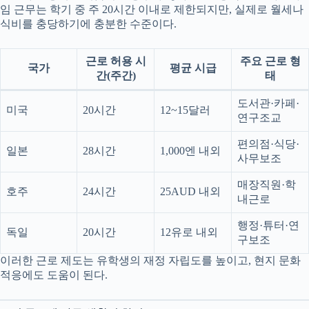
임 근무는 학기 중 주 20시간 이내로 제한되지만, 실제로 월세나
식비를 충당하기에 충분한 수준이다.
근로 허용 시
주요 근로 형
국가
평균 시급
간(주간)
태
도서관·카페·
미국
20시간
12~15달러
연구조교
편의점·식당·
일본
28시간
1,000엔 내외
사무보조
매장직원·학
호주
24시간
25AUD 내외
내근로
행정·튜터·연
독일
20시간
12유로 내외
구보조
이러한 근로 제도는 유학생의 재정 자립도를 높이고, 현지 문화
적응에도 도움이 된다.